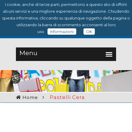
I cookie, anche di terze parti, permettono a questo sito di offrirti
alcuni servizi e una migliore esperienza di navigazione. Chiudendo
questa informativa, cliccando su qualunque oggetto della pagina o
utilizzando la barra di scorrimento acconsenti al loro
uso.
Informazioni
OK
Pastelli Cera
Home