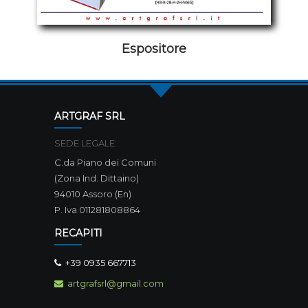
Espositore
ARTGRAF SRL
SEDE LEGALE:
C.da Piano dei Comuni
(Zona Ind. Dittaino)
94010 Assoro (En)
P. Iva 011281808864
RECAPITI
+39 0935 667713
artgrafsrl@gmail.com